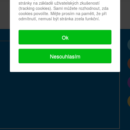
stránky na základě uživatelských zkušeností
(tracking cookies). Sami můžete rozhodnout, zda
cookies povolíte. Mějte prosím na paměti, že při
odmítnutí, nemusí být stránka zcela funkční.
Ok
Nesouhlasím