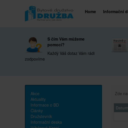
Home
Informační 
S čím Vám můžeme
pomoci?
Každý Váš dotaz Vám rádi
zodpovíme
Akce
Zde nal
Aktuality
Informace o BD
Datu
Články
Družstevník
Informační deska
Výběrová řízení