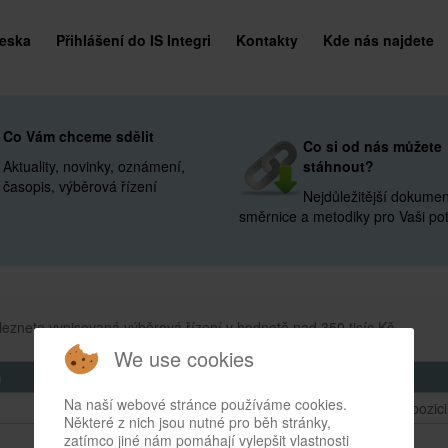
deska
Přihlášení do IS Integri
Kontakty
Kde nás najdete
Co Vám chceme sdělit
Co si od nás můžete
Aktuality, novinky, oznámení,
stáhnout?
časopis, výběrová řízení
Nejdůležitější dokumen
směrnice a metodiky pro Vaši po
eznete vypisovaná výběrová řízení v hodnotě nad 350 tisíc Kč.
We use cookies
m
Název akce
Na naší webové stránce používáme cookies.
Žádné akce k dispozici
Některé z nich jsou nutné pro běh stránky,
zatímco jiné nám pomáhají vylepšit vlastnosti