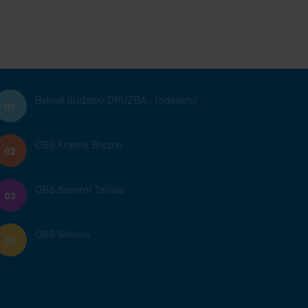
Bytové družstvo DRUŽBA - ředitelství
01
OBS Krásné Březno
02
OBS Severní Terasa
03
OBS Střekov
05