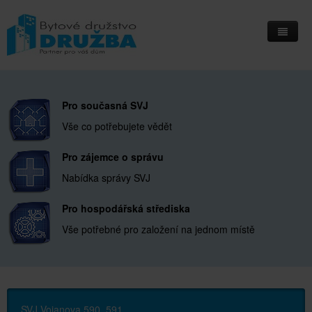
Home
Informační deska
Pro současná SVJ
Vše co potřebujete vědět
Přihlášení do IS Integri
Pro zájemce o správu
Kontakty
Nabídka správy SVJ
Kde nás najdete
Pro hospodářská střediska
Vše potřebné pro založení na jednom místě
SVJ Vojanova 590, 591