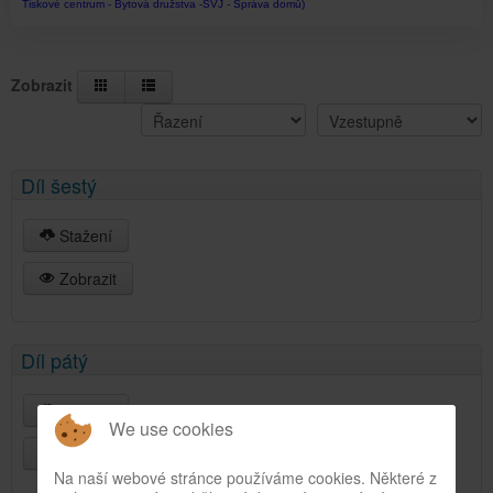
Tiskové centrum - Bytová družstva -SVJ - Správa domů)
Zobrazit
Díl šestý
Stažení
Zobrazit
Díl pátý
Stažení
We use cookies
Zobrazit
Na naší webové stránce používáme cookies. Některé z