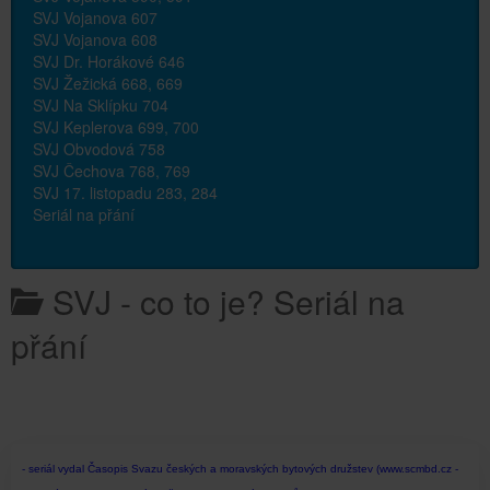
SVJ Vojanova 607
SVJ Vojanova 608
SVJ Dr. Horákové 646
SVJ Žežická 668, 669
SVJ Na Sklípku 704
SVJ Keplerova 699, 700
SVJ Obvodová 758
SVJ Čechova 768, 769
SVJ 17. listopadu 283, 284
Seriál na přání
SVJ - co to je? Seriál na
přání
- seriál vydal Časopis Svazu českých a moravských bytových družstev (www.scmbd.cz -