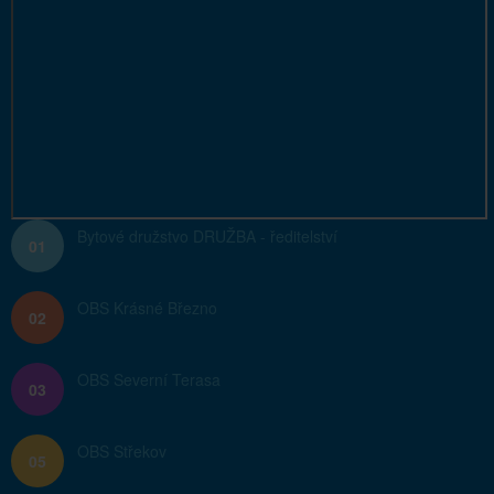
Bytové družstvo DRUŽBA - ředitelství
01
OBS Krásné Březno
02
OBS Severní Terasa
03
OBS Střekov
05