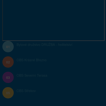
Bytové družstvo DRUŽBA - ředitelství
01
OBS Krásné Březno
02
OBS Severní Terasa
03
OBS Střekov
05