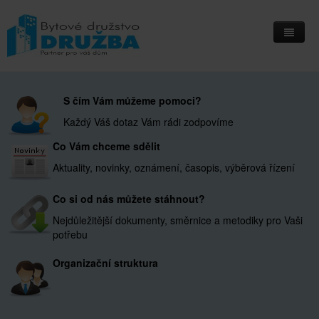
Home
S čím Vám můžeme pomoci?
Informační deska
Každý Váš dotaz Vám rádi zodpovíme
Přihlášení do IS Integri
Co Vám chceme sdělit
Kontakty
Aktuality, novinky, oznámení, časopis, výběrová řízení
Kde nás najdete
Co si od nás můžete stáhnout?
Nejdůležitější dokumenty, směrnice a metodiky pro Vaši
potřebu
Organizační struktura