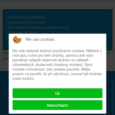
Individuální požadavky
Správa bytového fondu
Pro výbory, předsedy a správce domů
Formulář na dotaz
FAQ
We use cookies
Na naší webové stránce používáme cookies. Některé z
V této kategorii nejsou žádné články. Jsou-li na stránce zobrazeny
nich jsou nutné pro běh stránky, zatímco jiné nám
podkategorie, mohou obsahovat články.
pomáhají vylepšit vlastnosti stránky na základě
uživatelských zkušeností (tracking cookies). Sami
můžete rozhodnout, zda cookies povolíte. Mějte
prosím na paměti, že při odmítnutí, nemusí být stránka
zcela funkční.
Ok
Nesouhlasím