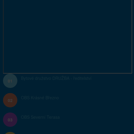
Bytové družstvo DRUŽBA - ředitelství
01
OBS Krásné Březno
02
OBS Severní Terasa
03