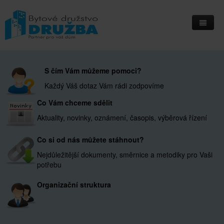
Home
S čím Vám můžeme pomoci?
Informační deska
Každý Váš dotaz Vám rádi zodpovíme
Přihlášení do IS Integri
Co Vám chceme sdělit
Kontakty
Aktuality, novinky, oznámení, časopis, výběrová řízení
Kde nás najdete
Co si od nás můžete stáhnout?
Nejdůležitější dokumenty, směrnice a metodiky pro Vaši
potřebu
Organizační struktura