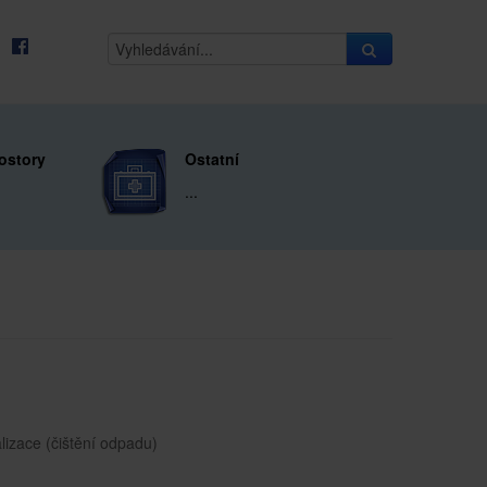
ostory
Ostatní
...
lizace (čištění odpadu)