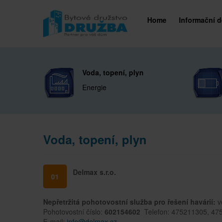
Home
Informační 
Voda, topení, plyn
Energie
Voda, topení, plyn
Delmax s.r.o.
01
Nepřetržitá pohotovostní služba pro řešení havárií:
v
Pohotovostní číslo:
602154602
Telefon: 475211305, 47
E-mail:
info@delmax.cz