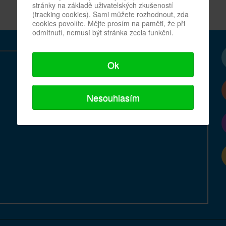
stránky na základě uživatelských zkušeností
(tracking cookies). Sami můžete rozhodnout, zda
cookies povolíte. Mějte prosím na paměti, že při
odmítnutí, nemusí být stránka zcela funkční.
Ok
Nesouhlasím