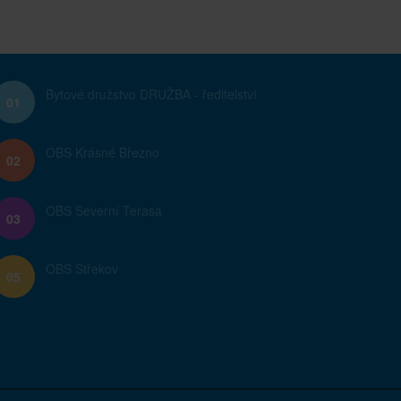
Bytové družstvo DRUŽBA - ředitelství
01
OBS Krásné Březno
02
OBS Severní Terasa
03
OBS Střekov
05