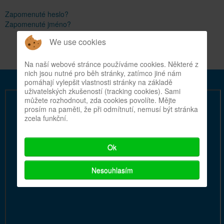
Zapomenuté heslo?
Zapomenuté jméno?
We use cookies
Na naší webové stránce používáme cookies. Některé z
nich jsou nutné pro běh stránky, zatímco jiné nám
pomáhají vylepšit vlastnosti stránky na základě
uživatelských zkušeností (tracking cookies). Sami
můžete rozhodnout, zda cookies povolíte. Mějte
prosím na paměti, že při odmítnutí, nemusí být stránka
zcela funkční.
Ok
Nesouhlasím