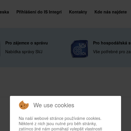
deska
Přihlášení do IS Integri
Kontakty
Kde nás najdete
Pro zájemce o správu
Pro hospodářská s
Nabídka správy SVJ
Vše potřebné pro za
We use cookies
Na naší webové stránce používáme cookies.
Některé z nich jsou nutné pro běh stránky,
zatímco jiné nám pomáhají vylepšit vlastnosti