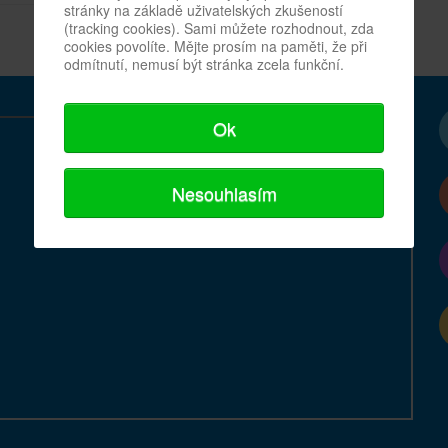
stránky na základě uživatelských zkušeností
(tracking cookies). Sami můžete rozhodnout, zda
cookies povolíte. Mějte prosím na paměti, že při
odmítnutí, nemusí být stránka zcela funkční.
Ok
Nesouhlasím