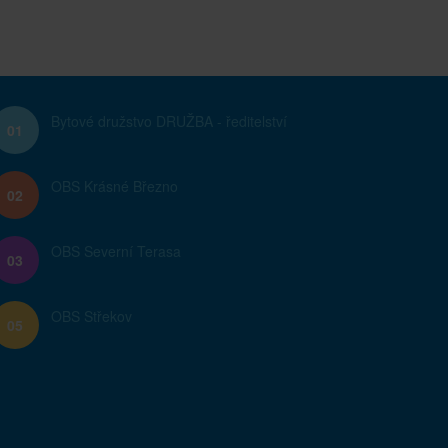
Bytové družstvo DRUŽBA - ředitelství
01
OBS Krásné Březno
02
OBS Severní Terasa
03
OBS Střekov
05