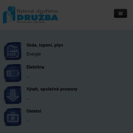
Home
Informační deska
Voda, topení, plyn
Energie
Přihlášení do IS Integri
Elektřina
Kontakty
...
Kde nás najdete
Výtah, společné prostory
...
Ostatní
...