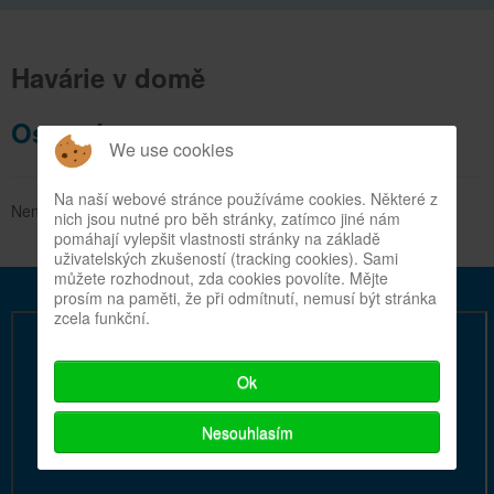
Havárie v domě
Ostatní
We use cookies
Na naší webové stránce používáme cookies. Některé z
Nenadálé události
nich jsou nutné pro běh stránky, zatímco jiné nám
pomáhají vylepšit vlastnosti stránky na základě
uživatelských zkušeností (tracking cookies). Sami
můžete rozhodnout, zda cookies povolíte. Mějte
prosím na paměti, že při odmítnutí, nemusí být stránka
zcela funkční.
Ok
Nesouhlasím