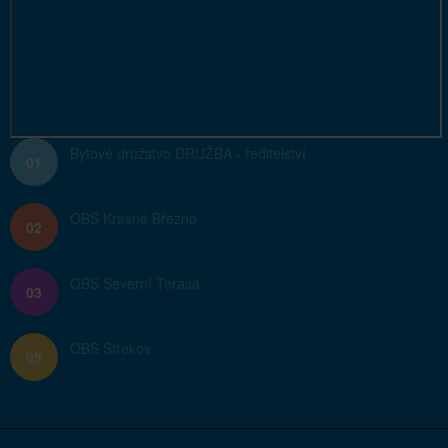
Bytové družstvo DRUŽBA - ředitelství
01
OBS Krásné Březno
02
OBS Severní Terasa
03
OBS Střekov
05